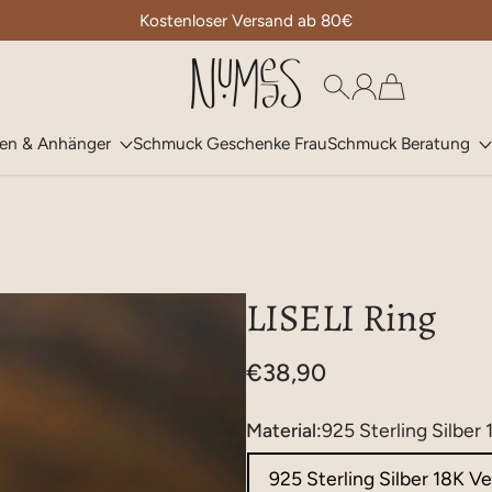
Kostenloser Versand ab 80€
Numees
ten & Anhänger
Schmuck Geschenke Frau
Schmuck Beratung
LISELI Ring
€38,90
Material:
925 Sterling Silber
925 Sterling Silber 18K V