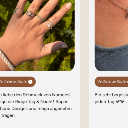
erifizierter Käufer
Verifizierter Käufer
ch liebe den Schmuck von Numees!
Bin sehr begeist
age die Ringe Tag & Nacht! Super
jeden Tag 🌸💚
chöne Designs und mega angenehm
 tragen.