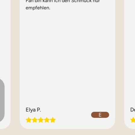
Fan bin kann ich den Schmuck nur
empfehlen.
Elya P.
D
E