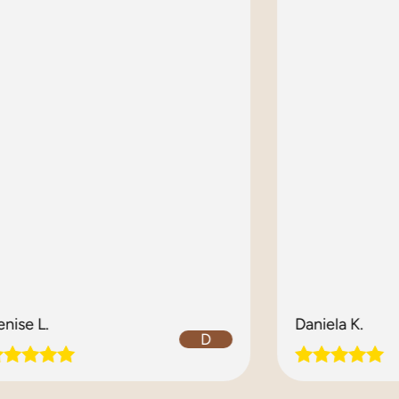
enise L.
Daniela K.
D