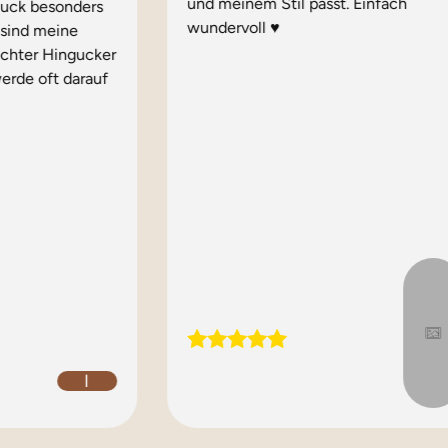
und meinem Stil passt. Einfach
muck besonders
wundervoll ♥️
e sind meine
echter Hingucker
erde oft darauf
I