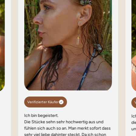
Verifizierter Käufer
V
Ich bin begeistert.
Ic
Die Stücke sehn sehr hochwertig aus und
di
fühlen sich auch so an. Man merkt sofort dass
un
sehr viel liebe dahinter steckt. Da ich schon