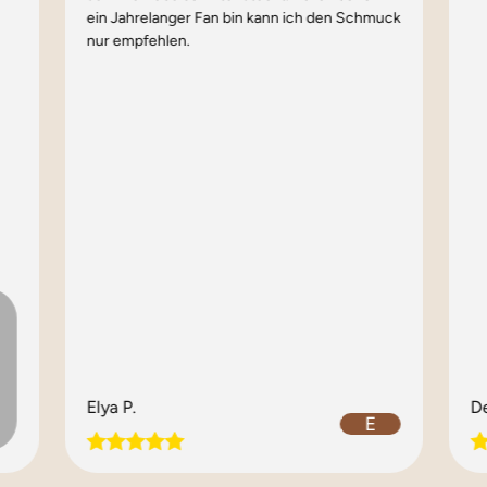
ein Jahrelanger Fan bin kann ich den Schmuck
nur empfehlen.
Elya P.
De
E