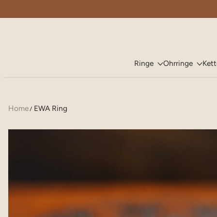
ZUM INHALT SPRINGEN
Ringe
Ohrringe
Ket
Home
EWA Ring