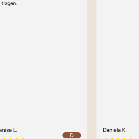
 tragen.
enise L.
Daniela K.
D