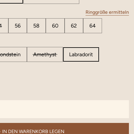
Ringgröße ermitteln
4
56
58
60
62
64
ondstein
Amethyst
Labradorit
+ IN DEN WARENKORB LEGEN