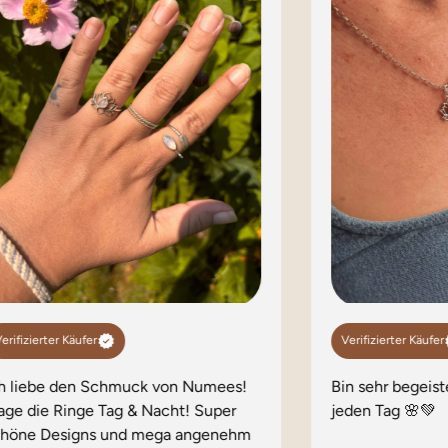
erifizierter Käufer
Verifizierter Käufer
ch liebe den Schmuck von Numees!
Bin sehr begeist
age die Ringe Tag & Nacht! Super
jeden Tag 🌸💚
chöne Designs und mega angenehm