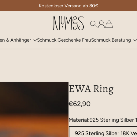
Kostenloser Versand ab 80€
Numees
ten & Anhänger
Schmuck Geschenke Frau
Schmuck Beratung
EWA Ring
€62,90
Material:
925 Sterling Silber
925 Sterling Silber 18K V