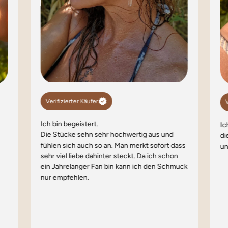
Verifizierter Käufer
V
Ich bin begeistert.
Ic
Die Stücke sehn sehr hochwertig aus und
di
fühlen sich auch so an. Man merkt sofort dass
un
sehr viel liebe dahinter steckt. Da ich schon
ein Jahrelanger Fan bin kann ich den Schmuck
nur empfehlen.