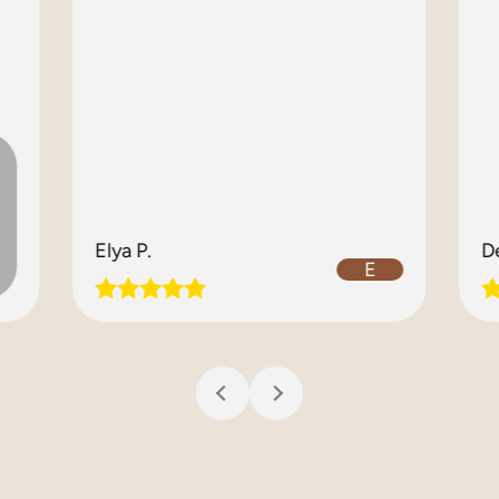
Elya P.
D
E