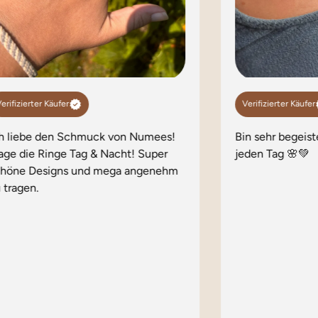
erifizierter Käufer
Verifizierter Käufer
ch liebe den Schmuck von Numees!
Bin sehr begeist
age die Ringe Tag & Nacht! Super
jeden Tag 🌸💚
chöne Designs und mega angenehm
 tragen.