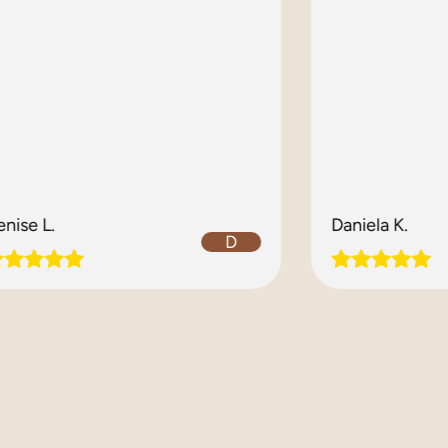
enise L.
Daniela K.
D