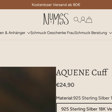
Kostenloser Versand ab 80€
Numees
ten & Anhänger
Schmuck Geschenke Frau
Schmuck Beratung
AQUENE Cuff
€24,90
Material:
925 Sterling Silber
925 Sterling Silber 18K V